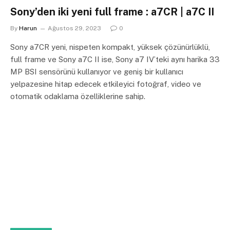
Sony’den iki yeni full frame : a7CR | a7C II
By
Harun
Ağustos 29, 2023
0
Sony a7CR yeni, nispeten kompakt, yüksek çözünürlüklü,
full frame ve Sony a7C II ise, Sony a7 IV’teki aynı harika 33
MP BSI sensörünü kullanıyor ve geniş bir kullanıcı
yelpazesine hitap edecek etkileyici fotoğraf, video ve
otomatik odaklama özelliklerine sahip.