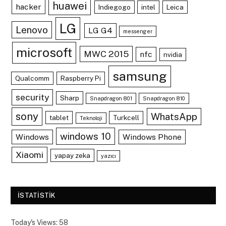
huawei
hacker
Indiegogo
intel
Leica
LG
Lenovo
LG G4
messenger
microsoft
MWC 2015
nfc
nvidia
samsung
Qualcomm
Raspberry Pi
security
Sharp
Snapdragon 801
Snapdragon 810
sony
WhatsApp
tablet
Turkcell
Teknoloji
windows 10
Windows
Windows Phone
Xiaomi
yapay zeka
yazıcı
ISTATISTIK
Today's Views:
58