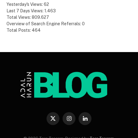
Yesterday's Views:
62
Last 7 Days Views:
1.463
Total Views:
809.627
Overview of Search Engine Referrals:
0
Total Posts:
464
X
Instagram
LinkedIn
(Twitter)