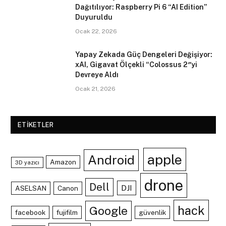
Dağıtılıyor: Raspberry Pi 6 “AI Edition”
Duyuruldu
Ocak 22, 2026
Yapay Zekada Güç Dengeleri Değişiyor:
xAI, Gigavat Ölçekli “Colossus 2″yi
Devreye Aldı
Ocak 21, 2026
ETIKETLER
apple
Android
Amazon
3D yazıcı
drone
Dell
DJI
ASELSAN
Canon
hack
Google
facebook
fujifilm
güvenlik