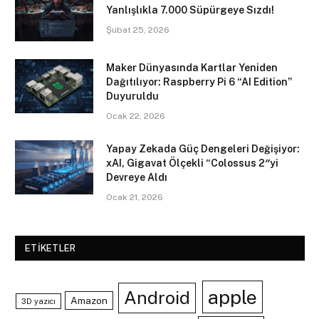
Yanlışlıkla 7.000 Süpürgeye Sızdı!
Şubat 25, 2026
Maker Dünyasında Kartlar Yeniden
Dağıtılıyor: Raspberry Pi 6 “AI Edition”
Duyuruldu
Ocak 22, 2026
Yapay Zekada Güç Dengeleri Değişiyor:
xAI, Gigavat Ölçekli “Colossus 2″yi
Devreye Aldı
Ocak 21, 2026
ETIKETLER
apple
Android
Amazon
3D yazıcı