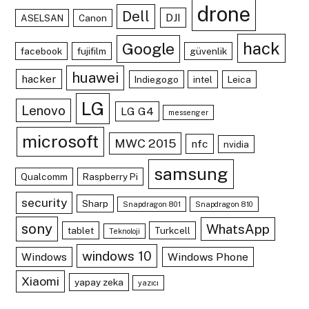
drone
Dell
DJI
ASELSAN
Canon
hack
Google
facebook
fujifilm
güvenlik
huawei
hacker
Indiegogo
intel
Leica
LG
Lenovo
LG G4
messenger
microsoft
MWC 2015
nfc
nvidia
samsung
Qualcomm
Raspberry Pi
security
Sharp
Snapdragon 801
Snapdragon 810
sony
WhatsApp
tablet
Turkcell
Teknoloji
windows 10
Windows
Windows Phone
Xiaomi
yapay zeka
yazıcı