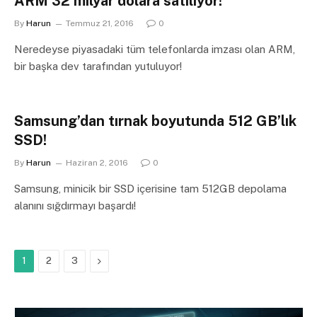
ARM 32 milyar dolara satılıyor!
By
Harun
Temmuz 21, 2016
0
Neredeyse piyasadaki tüm telefonlarda imzası olan ARM,
bir başka dev tarafından yutuluyor!
Samsung’dan tırnak boyutunda 512 GB’lık
SSD!
By
Harun
Haziran 2, 2016
0
Samsung, minicik bir SSD içerisine tam 512GB depolama
alanını sığdırmayı başardı!
Next
1
2
3