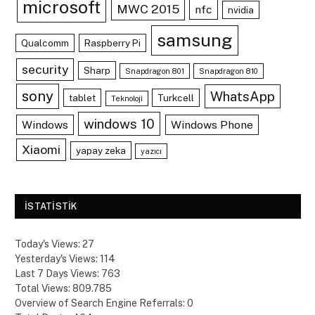
microsoft
MWC 2015
nfc
nvidia
samsung
Qualcomm
Raspberry Pi
security
Sharp
Snapdragon 801
Snapdragon 810
sony
WhatsApp
tablet
Turkcell
Teknoloji
windows 10
Windows
Windows Phone
Xiaomi
yapay zeka
yazıcı
ISTATISTIK
Today's Views:
27
Yesterday's Views:
114
Last 7 Days Views:
763
Total Views:
809.785
Overview of Search Engine Referrals:
0