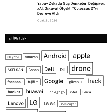
Yapay Zekada Güç Dengeleri Değişiyor:
xAI, Gigavat Ölçekli “Colossus 2″yi
Devreye Aldı
Ocak 21, 2026
ETIKETLER
apple
Android
Amazon
3D yazıcı
drone
Dell
DJI
ASELSAN
Canon
hack
Google
facebook
fujifilm
güvenlik
huawei
hacker
Indiegogo
intel
Leica
LG
Lenovo
LG G4
messenger