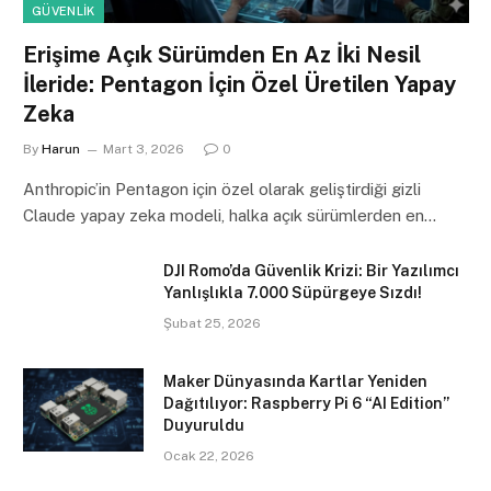
GÜVENLIK
Erişime Açık Sürümden En Az İki Nesil
İleride: Pentagon İçin Özel Üretilen Yapay
Zeka
By
Harun
Mart 3, 2026
0
Anthropic’in Pentagon için özel olarak geliştirdiği gizli
Claude yapay zeka modeli, halka açık sürümlerden en…
DJI Romo’da Güvenlik Krizi: Bir Yazılımcı
Yanlışlıkla 7.000 Süpürgeye Sızdı!
Şubat 25, 2026
Maker Dünyasında Kartlar Yeniden
Dağıtılıyor: Raspberry Pi 6 “AI Edition”
Duyuruldu
Ocak 22, 2026