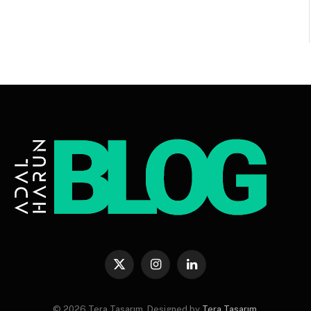
X
Instagram
LinkedIn
(Twitter)
© 2026 Tera Tasarım. Designed by
Tera Tasarım
.