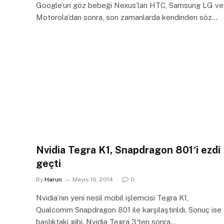
Google’un göz bebeği Nexus’ları HTC, Samsung LG ve
Motorola’dan sonra, son zamanlarda kendinden söz…
Nvidia Tegra K1, Snapdragon 801′i ezdi
geçti
By
Harun
Mayıs 16, 2014
0
Nvidia’nın yeni nesil mobil işlemcisi Tegra K1,
Qualcomm Snapdragon 801 ile karşılaştırıldı. Sonuç ise
başlıktaki gibi. Nvidia Tegra 3′ten sonra…