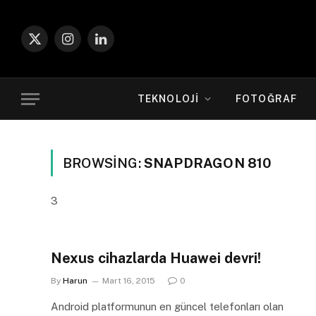
X
Instagram
LinkedIn
(Twitter)
TEKNOLOJI
FOTOĞRAF
BROWSING:
SNAPDRAGON 810
3
Nexus cihazlarda Huawei devri!
By
Harun
Mart 16, 2015
0
Android platformunun en güncel telefonları olan