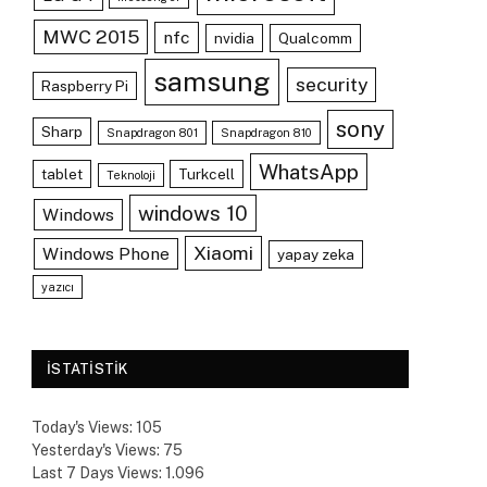
MWC 2015
nfc
nvidia
Qualcomm
samsung
security
Raspberry Pi
sony
Sharp
Snapdragon 801
Snapdragon 810
WhatsApp
tablet
Turkcell
Teknoloji
windows 10
Windows
Xiaomi
Windows Phone
yapay zeka
yazıcı
ISTATISTIK
Today's Views:
105
Yesterday's Views:
75
Last 7 Days Views:
1.096