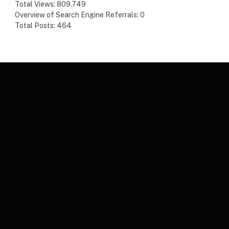
Total Views:
809.749
Overview of Search Engine Referrals:
0
Total Posts:
464