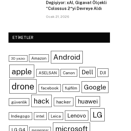
Değişiyor: xAI, Gigavat Ölçekli
“Colossus 2″yi Devreye Aldı
Ocak 21, 2026
ETIKETLER
Android
Amazon
3D yazıcı
apple
Dell
DJI
ASELSAN
Canon
drone
Google
facebook
fujifilm
hack
huawei
hacker
güvenlik
LG
Lenovo
Indiegogo
intel
Leica
microsoft
LG G4
messenger