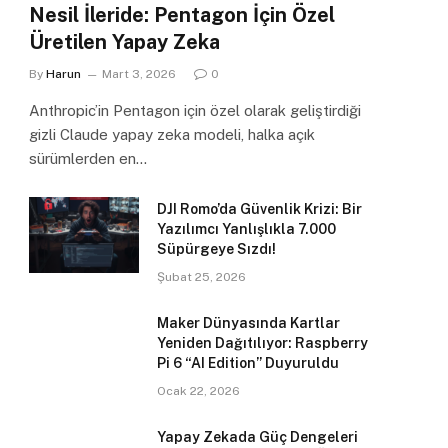
Nesil İleride: Pentagon İçin Özel
Üretilen Yapay Zeka
By
Harun
Mart 3, 2026
0
Anthropic’in Pentagon için özel olarak geliştirdiği
gizli Claude yapay zeka modeli, halka açık
sürümlerden en…
DJI Romo’da Güvenlik Krizi: Bir
Yazılımcı Yanlışlıkla 7.000
Süpürgeye Sızdı!
Şubat 25, 2026
Maker Dünyasında Kartlar
Yeniden Dağıtılıyor: Raspberry
Pi 6 “AI Edition” Duyuruldu
Ocak 22, 2026
Yapay Zekada Güç Dengeleri