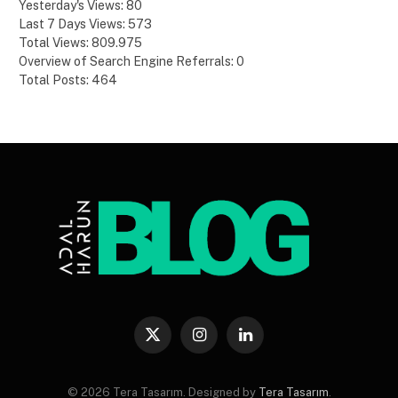
Yesterday's Views:
80
Last 7 Days Views:
573
Total Views:
809.975
Overview of Search Engine Referrals:
0
Total Posts:
464
X
Instagram
LinkedIn
(Twitter)
© 2026 Tera Tasarım. Designed by
Tera Tasarım
.