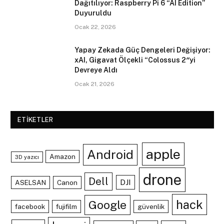
Dağıtılıyor: Raspberry Pi 6 “AI Edition”
Duyuruldu
Ocak 22, 2026
Yapay Zekada Güç Dengeleri Değişiyor:
xAI, Gigavat Ölçekli “Colossus 2″yi
Devreye Aldı
Ocak 21, 2026
ETIKETLER
apple
Android
Amazon
3D yazıcı
drone
Dell
DJI
ASELSAN
Canon
hack
Google
facebook
fujifilm
güvenlik