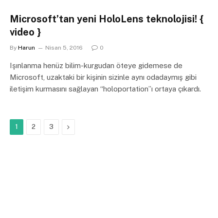
Microsoft’tan yeni HoloLens teknolojisi! {
video }
By
Harun
Nisan 5, 2016
0
Işınlanma henüz bilim-kurgudan öteye gidemese de
Microsoft, uzaktaki bir kişinin sizinle aynı odadaymış gibi
iletişim kurmasını sağlayan “holoportation”ı ortaya çıkardı.
Next
1
2
3