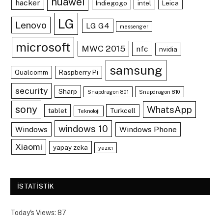
huawei
hacker
Indiegogo
intel
Leica
LG
Lenovo
LG G4
messenger
microsoft
MWC 2015
nfc
nvidia
samsung
Qualcomm
Raspberry Pi
security
Sharp
Snapdragon 801
Snapdragon 810
sony
WhatsApp
tablet
Turkcell
Teknoloji
windows 10
Windows
Windows Phone
Xiaomi
yapay zeka
yazıcı
ISTATISTIK
Today's Views:
87