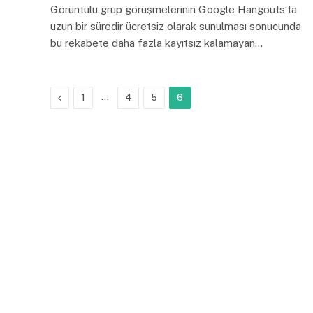
Görüntülü grup görüşmelerinin Google Hangouts‘ta
uzun bir süredir ücretsiz olarak sunulması sonucunda
bu rekabete daha fazla kayıtsız kalamayan…
Previous
…
1
4
5
6