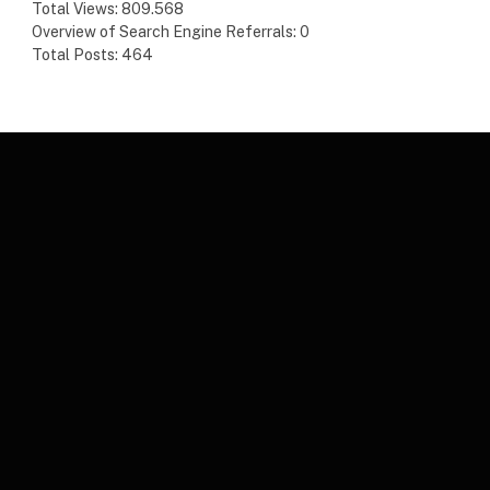
Total Views:
809.568
Overview of Search Engine Referrals:
0
Total Posts:
464