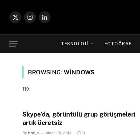
X
Instagram
LinkedIn
(Twitter)
TEKNOLOJI
FOTOĞRAF
BROWSING:
WINDOWS
119
Skype’da, görüntülü grup görüşmeleri
artık ücretsiz
By
Harun
Nisan 29, 2014
0