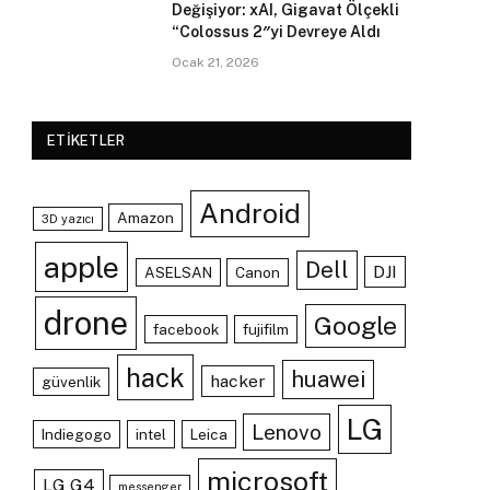
Değişiyor: xAI, Gigavat Ölçekli
“Colossus 2″yi Devreye Aldı
Ocak 21, 2026
ETIKETLER
Android
Amazon
3D yazıcı
apple
Dell
DJI
ASELSAN
Canon
drone
Google
facebook
fujifilm
hack
huawei
hacker
güvenlik
LG
Lenovo
Indiegogo
intel
Leica
microsoft
LG G4
messenger