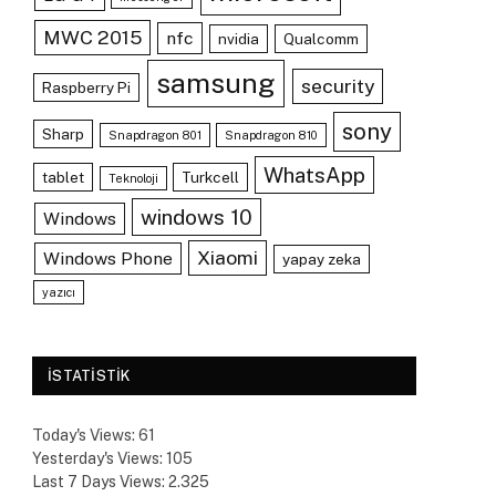
MWC 2015
nfc
nvidia
Qualcomm
samsung
security
Raspberry Pi
sony
Sharp
Snapdragon 801
Snapdragon 810
WhatsApp
tablet
Turkcell
Teknoloji
windows 10
Windows
Xiaomi
Windows Phone
yapay zeka
yazıcı
ISTATISTIK
Today's Views:
61
Yesterday's Views:
105
Last 7 Days Views:
2.325