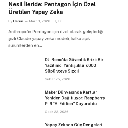
Nesil İleride: Pentagon İçin Özel
Üretilen Yapay Zeka
By
Harun
Mart 3, 2026
0
Anthropic’in Pentagon için özel olarak geliştirdiği
gizli Claude yapay zeka modeli, halka açık
sürümlerden en…
DJI Romo’da Güvenlik Krizi: Bir
Yazılımcı Yanlışlıkla 7.000
Süpürgeye Sızdı!
Şubat 25, 2026
Maker Dünyasında Kartlar
Yeniden Dağıtılıyor: Raspberry
Pi 6 “AI Edition” Duyuruldu
Ocak 22, 2026
Yapay Zekada Güç Dengeleri