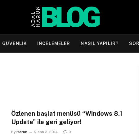
GÜVENLIK
İNCELEMELER
NASIL YAPILIR?
SO
Özlenen başlat menüsü “Windows 8.1
Update” ile geri geliyor!
By
Harun
Nisan 3, 2014
0